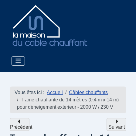
Vous êtes ici :
Accueil
Câbles chauffants
Trame chauffante de 14 mètres (0.4 m x 14 m)
pour déneigement extérieur - 2000 W / 230 V
Précédent
Suivant