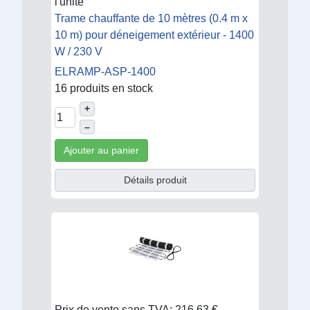
l'unité
Trame chauffante de 10 mètres (0.4 m x
10 m) pour déneigement extérieur - 1400
W / 230 V
ELRAMP-ASP-1400
16 produits en stock
+
–
Ajouter au panier
Détails produit
Prix de vente sans TVA:
216,63 €