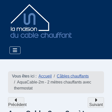
Vous êtes ici :
Accueil
Câbles chauffants
AquaCable-2m - 2 mètres chauffants avec
thermostat
Précédent
Suivant