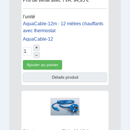
Prix de vente avec TVA:
94,95 €
l'unité
AquaCable-12m - 12 mètres chauffants
avec thermostat
AquaCable-12
+
–
Ajouter au panier
Détails produit