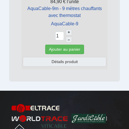
84,90 €
l'unité
AquaCable-9m - 9 mètres chauffants
avec thermostat
AquaCable-9
+
–
Ajouter au panier
Détails produit
|